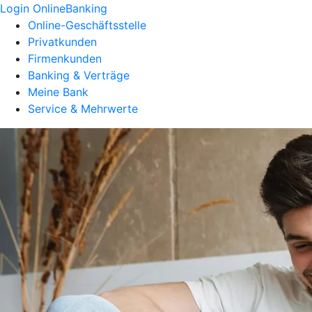
Login OnlineBanking
Online-Geschäftsstelle
Privatkunden
Firmenkunden
Banking & Verträge
Meine Bank
Service & Mehrwerte