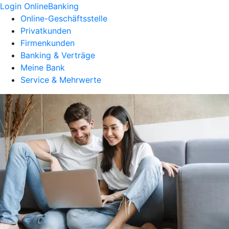
Login OnlineBanking
Online-Geschäftsstelle
Privatkunden
Firmenkunden
Banking & Verträge
Meine Bank
Service & Mehrwerte