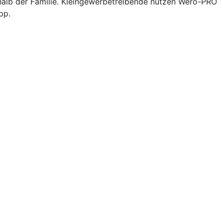
halb der Familie. Kleingewerbetreibende nutzen Wero-PRO
pp.