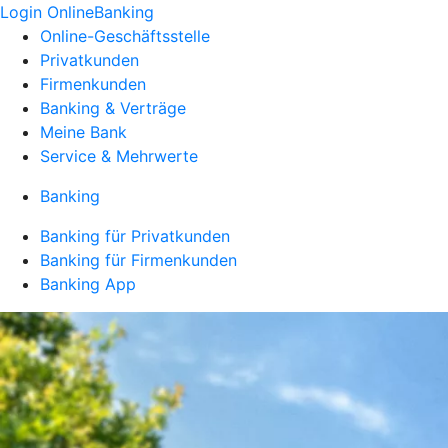
Login OnlineBanking
Online-Geschäftsstelle
Privatkunden
Firmenkunden
Banking & Verträge
Meine Bank
Service & Mehrwerte
Banking
Banking für Privatkunden
Banking für Firmenkunden
Banking App