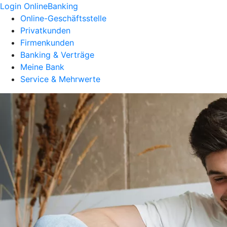
Login OnlineBanking
Online-Geschäftsstelle
Privatkunden
Firmenkunden
Banking & Verträge
Meine Bank
Service & Mehrwerte