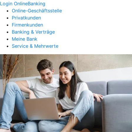
Login OnlineBanking
Online-Geschäftsstelle
Privatkunden
Firmenkunden
Banking & Verträge
Meine Bank
Service & Mehrwerte