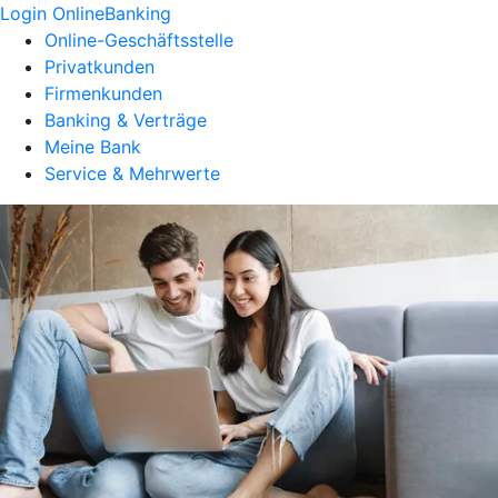
Login OnlineBanking
Online-Geschäftsstelle
Privatkunden
Firmenkunden
Banking & Verträge
Meine Bank
Service & Mehrwerte