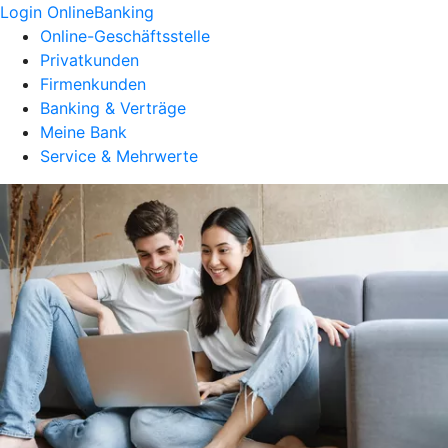
Login OnlineBanking
Online-Geschäftsstelle
Privatkunden
Firmenkunden
Banking & Verträge
Meine Bank
Service & Mehrwerte