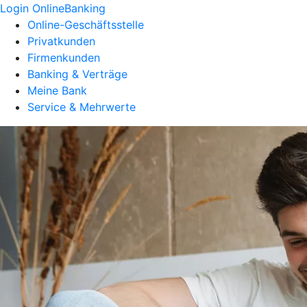
Login OnlineBanking
Online-Geschäftsstelle
Privatkunden
Firmenkunden
Banking & Verträge
Meine Bank
Service & Mehrwerte