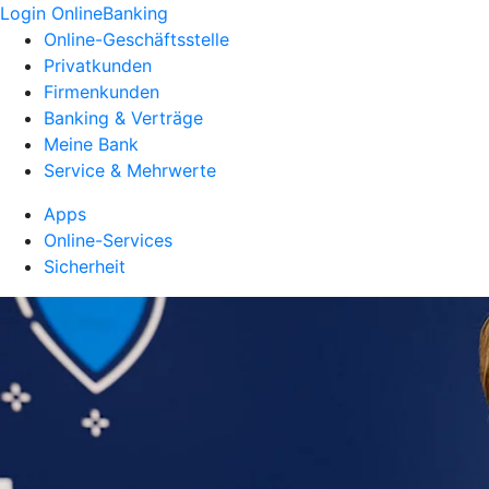
Login OnlineBanking
Online-Geschäftsstelle
Privatkunden
Firmenkunden
Banking & Verträge
Meine Bank
Service & Mehrwerte
Apps
Online-Services
Sicherheit